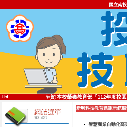
國立南投
✨投高技職尚勇!✨113學年全國
⏸
✨賀!本校榮獲教育部「112年度
◀
✨創新思維深耕技職
新興科技教育遠距示範服務
投高技職讚!113年南投高中
✨五星好評 投高技職✨112學年全
自造實驗室受邀
智慧商業自動化高架倉