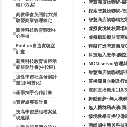
智慧商店物聯網-樹莓
帳戶方案)
探索智慧物聯網-智慧
商教學會英語能力測
智慧商店物聯網控制11
驗暨商業管理檢定
虛擬實境於校園場域互
新興科技教育聯盟中
心學校
虛擬攝影棚於電商網紅
FabLab自造實驗室
輕鬆打造智慧商店Goo
計畫
科技融入教學-觸控液
新興科技教育遠距示
MDM server管理
範服務計畫(中投區)
智慧商店物聯網語音控
適性學習社區發展計
直播節目企劃及行銷實
畫(原均質化)
電商直播應用110/5/
產學攜手合作計畫
舞動原夢~無人機群飛
實習處專案計畫
無人機群飛表演(同步
技高學習歷程檔案呈
情境教學直播設備應用
現建議
南崗國中新興科技教育