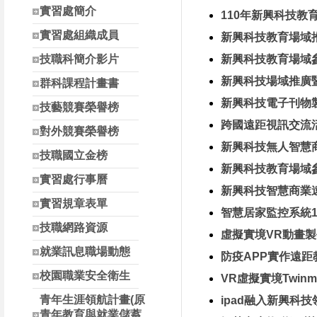
南投縣高中職校長參
實習處簡介
110年新興科技
實習處組織成員
新興科技教育場域推廣
技職科簡介影片
新興科技教育場域參訪1
新興科技場域推廣暨遠
群科課程計畫書
新興科技電子刊物製作1
技藝競賽榮譽榜
跨國遠距視訊交流活動1
對外競賽榮譽榜
新興科技無人智慧商店
技職國立金榜
新興科技教育場域參訪1
實習處行事曆
新興科技智慧商業遠距
實習規章表單
智慧居家監控系統110
技職網路資源
虛擬實境VR動畫製作1
就業訊息職場動態
防疫APP實作遠距教學
校園職業安全衛生
VR虛擬實境Twinmot
青年生涯領航計畫(原
ipad融入新興科技領
青年教育與就業儲蓄