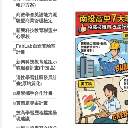
帳戶方案)
商教學會英語能力測
驗暨商業管理檢定
新興科技教育聯盟中
心學校
FabLab自造實驗室
計畫
新興科技教育遠距示
範服務計畫(中投區)
適性學習社區發展計
畫(原均質化)
產學攜手合作計畫
實習處專案計畫
技高學習歷程檔案呈
現建議