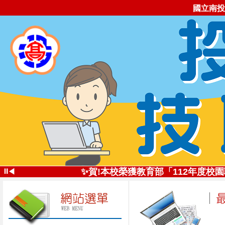
國立南投
✨投高技職尚勇!✨113學年全國
⏸
✨賀!本校榮獲教育部「112年度
◀
✨創新思維深耕技職
投高技職讚!113年南投高中
✨五星好評 投高技職✨112學年全
自造實驗室受邀