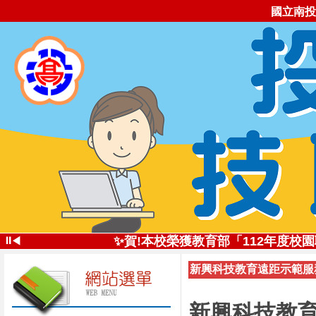
國立南投
✨投高技職尚勇!✨113學年全國
⏸
✨賀!本校榮獲教育部「112年度
◀
✨創新思維深耕技職
新興科技教育遠距示範服務
投高技職讚!113年南投高中
✨五星好評 投高技職✨112學年全
自造實驗室受邀
新興科技教