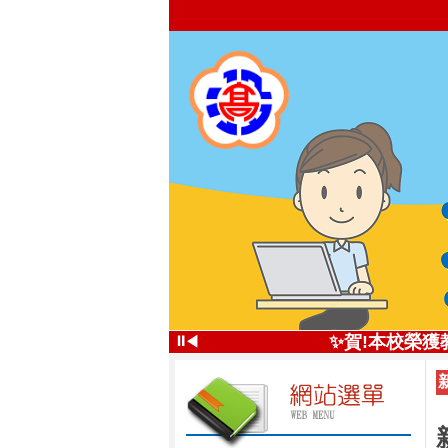
✨投高技職尚
⏸
✨賀!本校榮獲
◀
投高技
✨五星好評 投