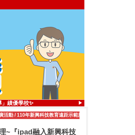
，4座優勝獎
導」績優學校✨
▶
廣活動
/
110年新興科技教育遠距示範服務計畫(點擊更多內容)
/
.84%
獎，2座優勝獎
~『ipad融入新興科技