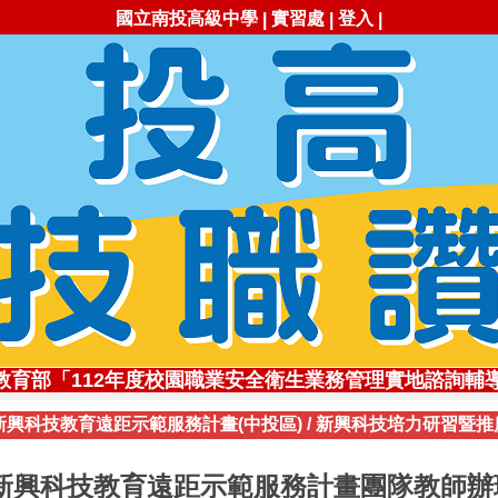
國立南投高級中學
實習處
登入
|
|
|
勇!✨113學年全國工商業類科技藝競賽，勇奪1座金手獎
教育部「112年度校園職業安全衛生業務管理實地諮詢輔
✨創新思維深耕技職✨ 李冠賢主任獲111年杏壇芬芳獎
新興科技教育遠距示範服務計畫(中投區)
/
新興科技培力研習暨推
職讚!113年南投高中職業類科錄取國立大專院校比率高達71
高技職✨112學年全國工商業類科技藝競賽，勇奪3座金手
自造實驗室受邀参加勞動部2020創客嘉年華展
新興科技教育遠距示範服務計畫團隊教師辦理