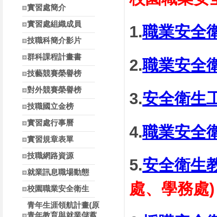
南投縣高中職校長參
實習處簡介
實習處組織成員
1.
職業安全
技職科簡介影片
群科課程計畫書
2.
職業安全
技藝競賽榮譽榜
對外競賽榮譽榜
3.
安全衛生
技職國立金榜
實習處行事曆
4.
職業安全
實習規章表單
技職網路資源
5.
安全衛生
就業訊息職場動態
處、學務處)
校園職業安全衛生
青年生涯領航計畫(原
青年教育與就業儲蓄