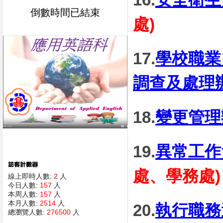
倒數時間已結束
處)
17.
學校職業
調查及處理
18.
變更管理
19.
異常工作
處、學務處)
線上即時人數:
2
人
今日人數:
157
人
本周人數:
157
人
本月人數:
2514
人
20.
執行職務
總瀏覽人數:
276500
人