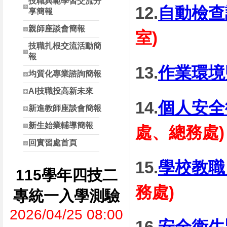
技職典範學習交流分
12.
自動檢查
享簡報
親師座談會簡報
室)
技職扎根交流活動簡
報
13.
作業環境
均質化專業諮詢簡報
AI技職投高新未來
14.
個人安全
新進教師座談會簡報
新生始業輔導簡報
處、總務處)
回實習處首頁
15.
學校教職
115學年四技二
務處)
專統一入學測驗
2026/04/25 08:00
16.
安全衛生