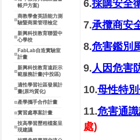
6.
採購安全
帳戶方案)
商教學會英語能力測
7.
承攬商安
驗暨商業管理檢定
新興科技教育聯盟中
心學校
8.
危害鑑別
FabLab自造實驗室
計畫
9.
人因危害
新興科技教育遠距示
範服務計畫(中投區)
適性學習社區發展計
10.
母性特別
畫(原均質化)
產學攜手合作計畫
11.
危害通識
實習處專案計畫
處)
技高學習歷程檔案呈
現建議