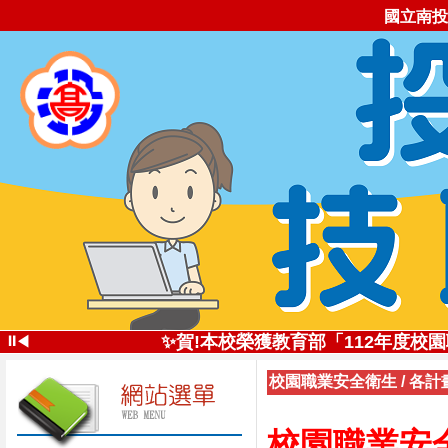
國立南投
✨投高技職尚勇!✨113學年全國
⏸
✨賀!本校榮獲教育部「112年度
◀
✨創新思維深耕技職
校園職業安全衛生
/
各計
投高技職讚!113年南投高中
✨五星好評 投高技職✨112學年全
自造實驗室受邀
校園職業安