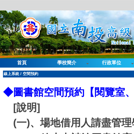
首頁
學校簡介
行政單位
線上系統
/
空間預約
◆
圖書館空間預約【閱覽室
[說明]
(一)、場地借用人請盡管理