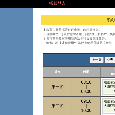
帳號登入
系統
1.教室內嚴禁攜帶任何食物、飲料等進入。
2.視聽教室--尊重智慧財產權，請播放正版影片以免
3.各科專科教室借用請先洽各科負責管理教師。
4.除資訊科技課程使用外,其他有使用電腦需求老師
上一週
今天
節次
時間
08
08:10
視聽教室
第一節
|
人)限
09:00
09:10
視聽教室
第二節
|
人)限
10:00