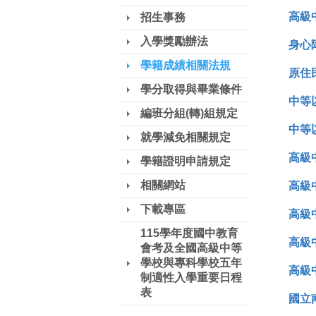
高級
招生事務
入學獎勵辦法
身心
學籍成績相關法規
原住
學分取得與畢業條件
中等
編班分組(轉)組規定
中等
就學減免相關規定
高級
學籍證明申請規定
相關網站
高級
下載專區
高級
115學年度國中教育
高級
會考及全國高級中等
學校與專科學校五年
高級
制適性入學重要日程
表
國立