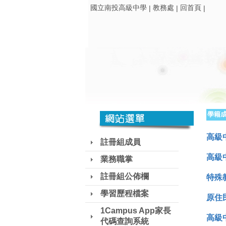
國立南投高級中學
教務處
回首頁
|
|
|
學籍
高級
註冊組成員
高級
業務職掌
註冊組公佈欄
特殊
學習歷程檔案
原住
1Campus App家長
高級
代碼查詢系統