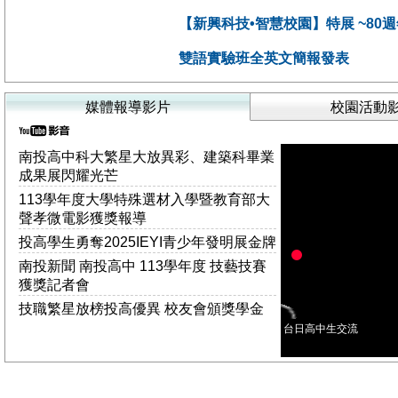
【新興科技•智慧校園】特展 ~80週年
雙語實驗班全英文簡報發表
媒體報導影片
校園活動
南投高中科大繁星大放異彩、建築科畢業
成果展閃耀光芒
113學年度大學特殊選材入學暨教育部大
聲孝微電影獲獎報導
投高學生勇奪2025IEYI青少年發明展金牌
南投新聞 南投高中 113學年度 技藝技賽
獲獎記者會
技職繁星放榜投高優異 校友會頒獎學金
｜南投縣政新聞2024.05.17
台日高中生交流
20231211 民議新聞 台日交流專題聯合發
表會 拓展學生國際視野
112學年全國高級中等學校技藝競賽 投高