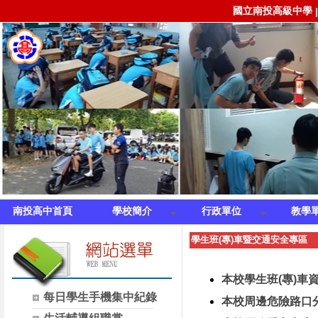
國立南投高級中學
南投高中首頁
學校簡介
行政單位
教學
學生班(專)車暨交通安全專區
本校學生班(專)車
每日學生手機集中紀錄
本校周邊危險路口