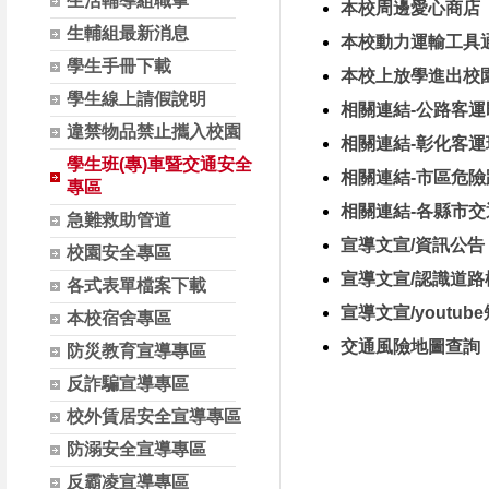
生活輔導組職掌
本校周邊愛心商店
生輔組最新消息
本校動力運輸工具
學生手冊下載
本校上放學進出校
學生線上請假說明
相關連結-公路客
違禁物品禁止攜入校園
相關連結-彰化客
學生班(專)車暨交通安全
相關連結-市區危
專區
相關連結-各縣市
急難救助管道
宣導文宣/資訊公告
校園安全專區
宣導文宣/認識道路
各式表單檔案下載
宣導文宣/youtub
本校宿舍專區
交通風險地圖查詢
防災教育宣導專區
反詐騙宣導專區
校外賃居安全宣導專區
防溺安全宣導專區
反霸凌宣導專區