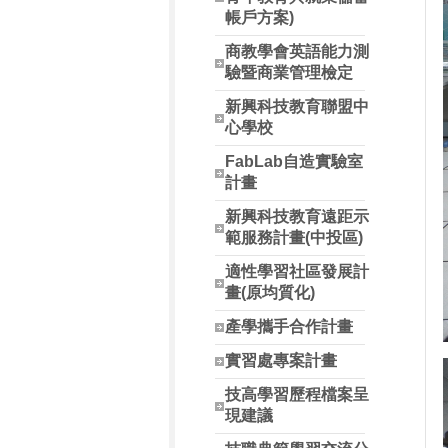
帳戶方案)
商教學會英語能力測
驗暨商業管理檢定
新興科技教育聯盟中
心學校
FabLab自造實驗室
計畫
新興科技教育遠距示
範服務計畫(中投區)
適性學習社區發展計
畫(原均質化)
產學攜手合作計畫
實習處專案計畫
技高學習歷程檔案呈
現建議