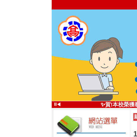
✨投高技職尚
⏸
✨賀!本校榮獲
◀
投高技
✨五星好評 投