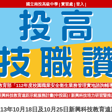
國立南投高級中學
實習處
登入
|
|
|
勇!✨113學年全國工商業類科技藝競賽，勇奪1座金手獎
教育部「112年度校園職業安全衛生業務管理實地諮詢輔
✨創新思維深耕技職✨ 李冠賢主任獲111年杏壇芬芳獎
新興科技教育遠距示範服務計畫(中投區)
/
新興科技培力研習暨推
職讚!113年南投高中職業類科錄取國立大專院校比率高達71
高技職✨112學年全國工商業類科技藝競賽，勇奪3座金手
自造實驗室受邀参加勞動部2020創客嘉年華展
113年10月18日及10月25日新興科技教