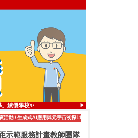
，4座優勝獎
導」績優學校✨
▶
廣活動
/
生成式AI應用與元宇宙初探1131018及1131025
.84%
獎，2座優勝獎
育遠距示範服務計畫教師團隊