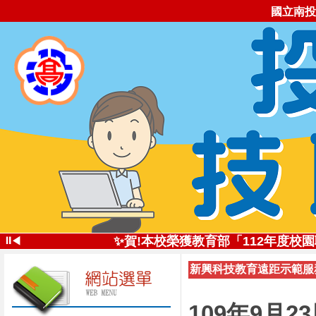
國立南投
✨投高技職尚勇!✨113學年全國
⏸
✨賀!本校榮獲教育部「112年度
◀
✨創新思維深耕技職
新興科技教育遠距示範服務
投高技職讚!113年南投高中
✨五星好評 投高技職✨112學年全
自造實驗室受邀
109年9月