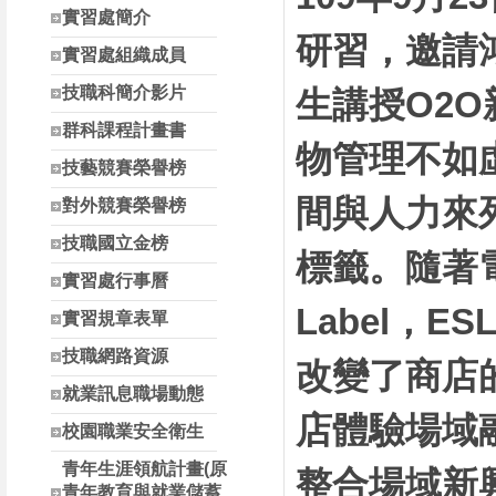
南投縣高中職校長參
實習處簡介
研習，邀請
實習處組織成員
技職科簡介影片
生講授O2
群科課程計畫書
物管理不如
技藝競賽榮譽榜
間與人力來
對外競賽榮譽榜
技職國立金榜
標籤。隨著電子
實習處行事曆
Label，
實習規章表單
技職網路資源
改變了商店
就業訊息職場動態
店體驗場域
校園職業安全衛生
青年生涯領航計畫(原
整合場域新
青年教育與就業儲蓄