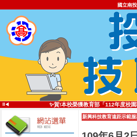
國立南投
✨投高技職尚勇!✨113學年全國
⏸
✨賀!本校榮獲教育部「112年度
◀
✨創新思維深耕技職
新興科技教育遠距示範服務
投高技職讚!113年南投高中
✨五星好評 投高技職✨112學年全
自造實驗室受邀
109年6月