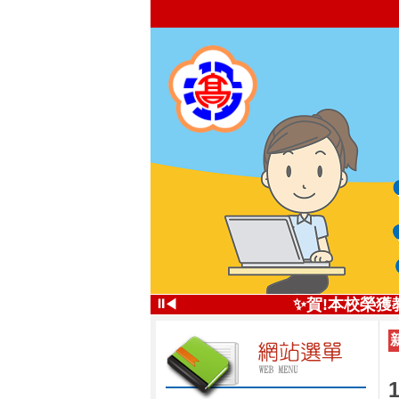
✨投高技職尚
⏸
✨賀!本校榮獲
◀
投高技
✨五星好評 投