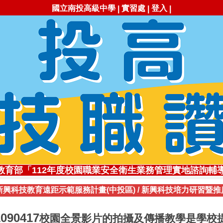
國立南投高級中學
實習處
登入
|
|
|
勇!✨113學年全國工商業類科技藝競賽，勇奪1座金手獎
教育部「112年度校園職業安全衛生業務管理實地諮詢輔
✨創新思維深耕技職✨ 李冠賢主任獲111年杏壇芬芳獎
新興科技教育遠距示範服務計畫(中投區)
/
新興科技培力研習暨推
職讚!113年南投高中職業類科錄取國立大專院校比率高達71
高技職✨112學年全國工商業類科技藝競賽，勇奪3座金手
自造實驗室受邀参加勞動部2020創客嘉年華展
1090417
校園全景影片的拍攝及傳播教學是學校