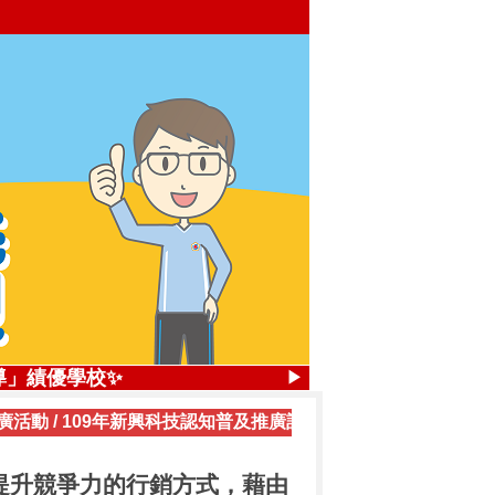
，4座優勝獎
導」績優學校✨
▶
廣活動
/
109年新興科技認知普及推廣計畫計畫研習活動成果(更多內
.84%
獎，2座優勝獎
提升競爭力的行銷方式，藉由