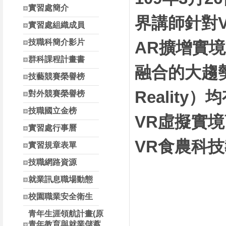
南投縣高中職校長參
實習處簡介
界講師針對
實習處組織成員
技職科簡介影片
AR擴增實
群科課程計畫書
融合的大趨勢 
技藝競賽榮譽榜
Realit
對外競賽榮譽榜
技職國立金榜
VR虛擬實
實習處行事曆
VR食農科
實習規章表單
技職網路資源
就業訊息職場動態
校園職業安全衛生
青年生涯領航計畫(原
青年教育與就業儲蓄