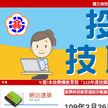
國立南投
✨投高技職尚勇!✨113學年全國
⏸
✨賀!本校榮獲教育部「112年度
◀
✨創新思維深耕技職
新興科技教育遠距示範服務
投高技職讚!113年南投高中
✨五星好評 投高技職✨112學年全
自造實驗室受邀
109年3月