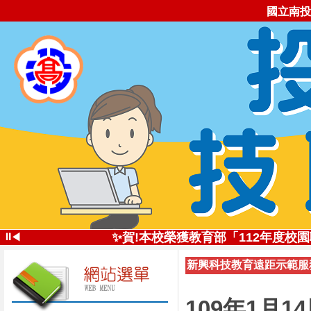
國立南投
✨投高技職尚勇!✨113學年全國
⏸
✨賀!本校榮獲教育部「112年度
◀
✨創新思維深耕技職
新興科技教育遠距示範服務
投高技職讚!113年南投高中
✨五星好評 投高技職✨112學年全
自造實驗室受邀
109年1月