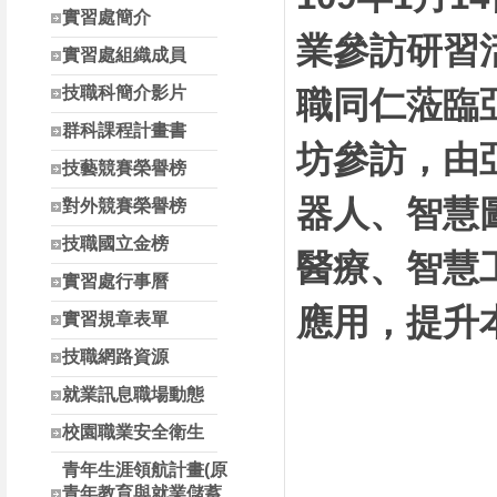
南投縣高中職校長參
實習處簡介
業參訪研習
實習處組織成員
技職科簡介影片
職同仁蒞臨
群科課程計畫書
坊參訪，由
技藝競賽榮譽榜
器人、智慧
對外競賽榮譽榜
技職國立金榜
醫療、智慧
實習處行事曆
應用，提升
實習規章表單
技職網路資源
就業訊息職場動態
校園職業安全衛生
青年生涯領航計畫(原
青年教育與就業儲蓄