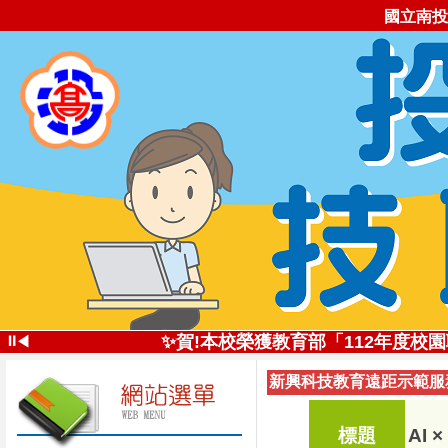
國立南投
✨投高技職尚勇!✨113學年全國
⏸
✨賀!本校榮獲教育部「112年度
◀
✨創新思維深耕技職
新興科技教育遠距示範服務
投高技職讚!113年南投高中
✨五星好評 投高技職✨112學年全
自造實驗室受邀
標題
AI