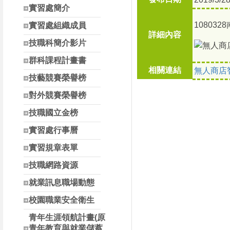
南投縣高中職校長參
實習處簡介
1080
實習處組織成員
詳細內容
技職科簡介影片
群科課程計畫書
相關連結
無人商店
技藝競賽榮譽榜
對外競賽榮譽榜
技職國立金榜
實習處行事曆
實習規章表單
技職網路資源
就業訊息職場動態
校園職業安全衛生
青年生涯領航計畫(原
青年教育與就業儲蓄