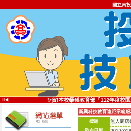
國立南投
✨投高技職尚勇!✨113學年全國
⏸
✨賀!本校榮獲教育部「112年度
◀
✨創新思維深耕技職
新興科技教育遠距示範服務
投高技職讚!113年南投高中
✨五星好評 投高技職✨112學年全
標題
無人商店
自造實驗室受邀
發布日期
2019/3/2