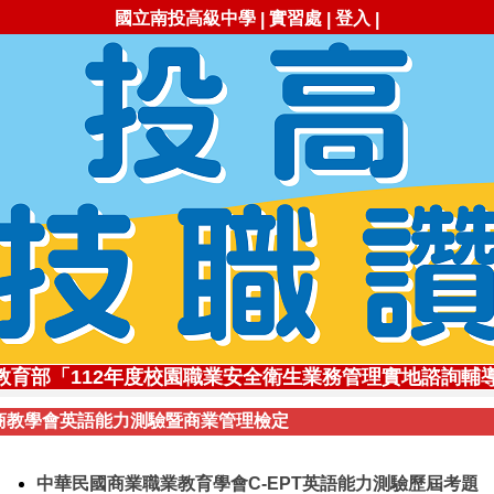
國立南投高級中學
實習處
登入
|
|
|
勇!✨113學年全國工商業類科技藝競賽，勇奪1座金手獎
教育部「112年度校園職業安全衛生業務管理實地諮詢輔
✨創新思維深耕技職✨ 李冠賢主任獲111年杏壇芬芳獎
商教學會英語能力測驗暨商業管理檢定
職讚!113年南投高中職業類科錄取國立大專院校比率高達71
高技職✨112學年全國工商業類科技藝競賽，勇奪3座金手
自造實驗室受邀参加勞動部2020創客嘉年華展
中華民國商業職業教育學會C-EPT英語能力測驗歷屆考題