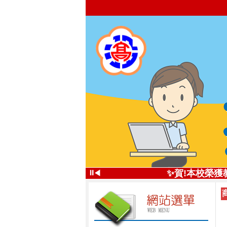
✨投高技職尚
⏸
✨賀!本校榮獲
◀
投高技
✨五星好評 投