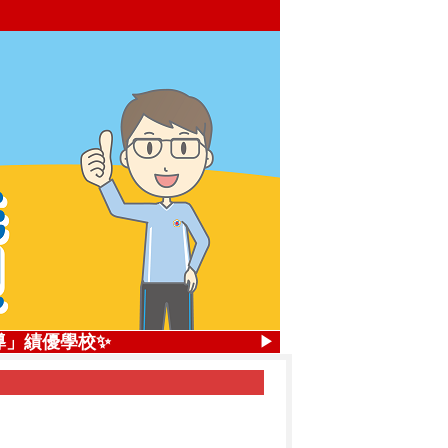
，4座優勝獎
導」績優學校✨
▶
.84%
獎，2座優勝獎