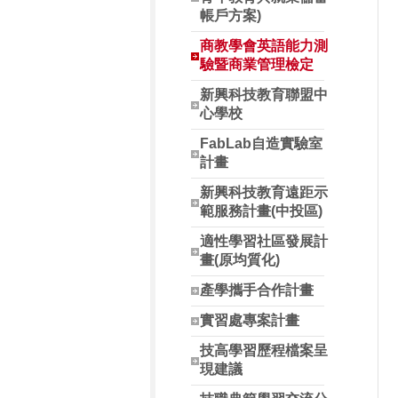
帳戶方案)
商教學會英語能力測
驗暨商業管理檢定
新興科技教育聯盟中
心學校
FabLab自造實驗室
計畫
新興科技教育遠距示
範服務計畫(中投區)
適性學習社區發展計
畫(原均質化)
產學攜手合作計畫
實習處專案計畫
技高學習歷程檔案呈
現建議