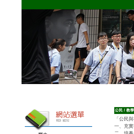
公民
/
教學
「公民與
一、充實
二、培養