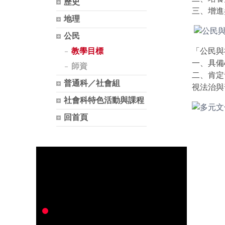
歷史
三、增進
地理
公民
教學目標
「公民與
一、具備
師資
二、肯定
普通科／社會組
視法治與
社會科特色活動與課程
回首頁