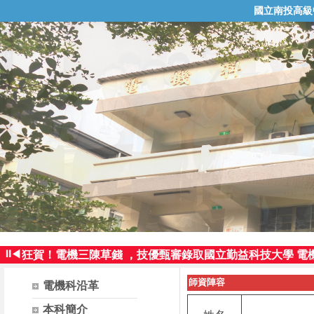
國立南投高級
狂賀！電機三曾智群同學，技優甄審錄取國立臺灣科技大學
⏸
◀
狂賀！電機三陳草錢 ，技優甄審錄取國立勤益科技大學 電
狂賀！電機三曾智群同學，技優保送錄取國立高雄師範大學
師資陣容
電機科沿革
狂賀！電機三廖神賜同學，參加109年科技校院繁星計畫
再傳佳績!!電機三曾智群參加全國工業類科學生技藝競賽 榮
本科簡介