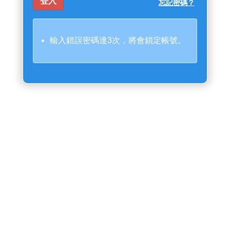
忘記密碼？
輸入錯誤密碼達3次，將會鎖定帳號。