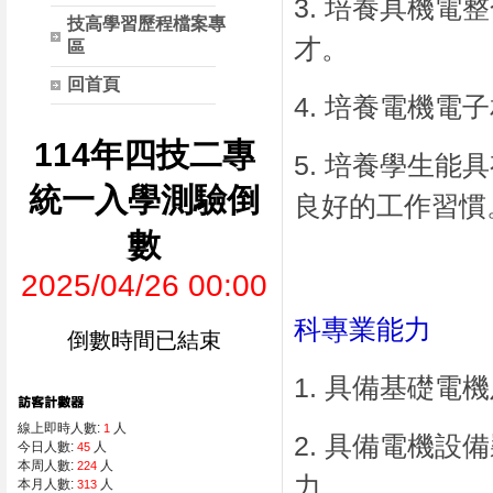
3. 培養具機
技高學習歷程檔案專
才。
區
回首頁
4. 培養電機
114年四技二專
5. 培養學生
統一入學測驗倒
良好的工作習慣
數
2025/04/26 00:00
科專業能力
倒數時間已結束
1. 具備基礎
線上即時人數:
人
1
2. 具備電機
今日人數:
人
45
本周人數:
人
224
力。
本月人數:
人
313