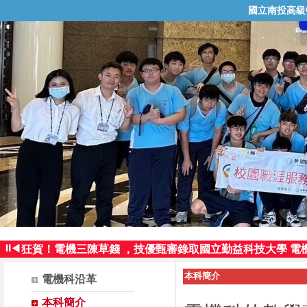
國立南投高級
狂賀！電機三曾智群同學，技優甄審錄取國立臺灣科技大學
⏸
◀
狂賀！電機三陳草錢 ，技優甄審錄取國立勤益科技大學 電
狂賀！電機三曾智群同學，技優保送錄取國立高雄師範大學
本科簡介
電機科沿革
狂賀！電機三廖神賜同學，參加109年科技校院繁星計畫
再傳佳績!!電機三曾智群參加全國工業類科學生技藝競賽 榮
本科簡介