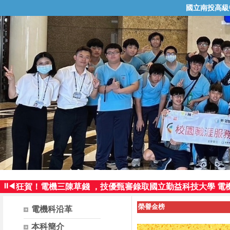
國立南投高級
狂賀！電機三曾智群同學，技優甄審錄取國立臺灣科技大學
⏸
◀
狂賀！電機三陳草錢 ，技優甄審錄取國立勤益科技大學 電
狂賀！電機三曾智群同學，技優保送錄取國立高雄師範大學
榮譽金榜
電機科沿革
狂賀！電機三廖神賜同學，參加109年科技校院繁星計畫
再傳佳績!!電機三曾智群參加全國工業類科學生技藝競賽 榮
本科簡介