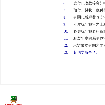
6
、
應付代收款等會計
7
、
預付、暫收、應付
8
、
有關代辦經費收支
9
、
年度統計報告之上
10
、
各類統計報表的審
11
、
編製年度附屬單位決
12
、
承辦業務有關之文
13
、
其他交辦事項。