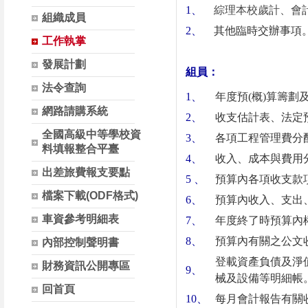
1、
綜理本校歲計、會
組織成員
2、
其他臨時交辦事項
工作執掌
發展計劃
組員：
法令查詢
1
、
年度預(概)算籌劃
網路請購系統
2
、
收支估計表、法定
全國高級中等學校資
3
、
各項工程管理費分
料填報整合平臺
4
、
收入、成本與費用
出差旅費報支要點
5
、
預算內各項收支款
檔案下載(ODF格式)
6
、
預算內收入、支出
車資參考明細表
7
、
年度終了時預算內
8
、
預算內有關之公文
內部控制聲明書
登載資產負債及淨
財務資訊公開專區
9
、
械及設備等明細帳
回首頁
10
、
每月會計報告有關