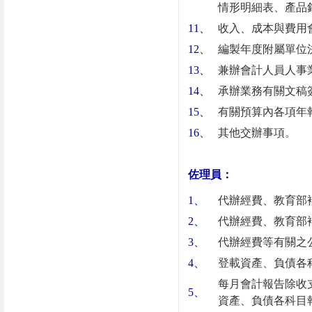
情形明細表、產品銷
11
、
收入、成本與費用
12
、
編製年度附屬單位決
13
、
兼辦會計人員人事
14
、
承辦業務有關文稿
15
、
有關預算內各項年
16
、
其他交辦事項。
佐理員：
1
、
代辦經費、教育部
2
、
代辦經費、教育部
3
、
代辦經費等有關之
4
、
登載資產、負債各
每月會計報告除收
5
、
資產、負債各科目