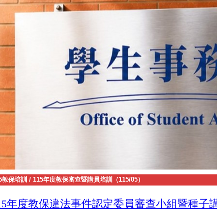
15教保培訓
/
115年度教保審查暨講員培訓（115/05）
115年度教保違法事件認定委員審查小組暨種子