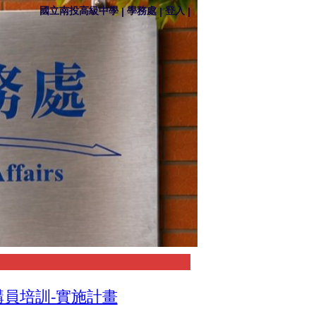
國立南投高級中學
學務處
登入
|
|
|
講員培訓-實施計畫