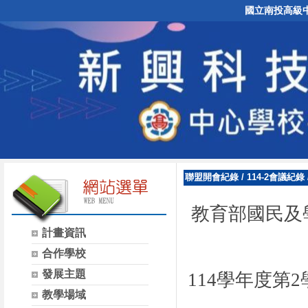
國立南投高級
聯盟開會紀錄
/
114-2會議紀錄
教育部國民及
計畫資訊
合作學校
發展主題
114
學年度第
2
教學場域