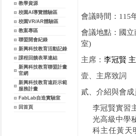
教學資源
校園AI導覽體驗區
會議時間：
115
校園VR/AR體驗區
教案專區
會議地點：國立
聯盟開會紀錄
室
)
新興科技教育活動記錄
課程回饋表單連結
主席：
李冠賢 
新興科技教育聯盟計畫
官網
壹、主席致詞
新興科技教育遠距示範
服務計畫
貳、介紹與會成
FabLab自造實驗室
李冠賢實習
回首頁
光高級中學
科主任黃天