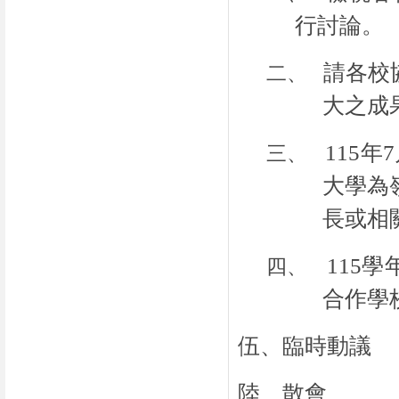
行討論。
請各校
二、
大之成
115
年
7
三、
大學為
長或相
115
學
四、
合作學
伍、臨時動議
陸、散會