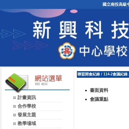
國立南投高級
聯盟開會紀錄
/
114-2會議紀錄
書面資料
計畫資訊
會議重點
合作學校
發展主題
教學場域