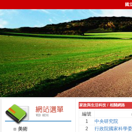
國
家政與生活科技
/
相關網路
編號
1
中央研究院
2
行政院國家科學
美術