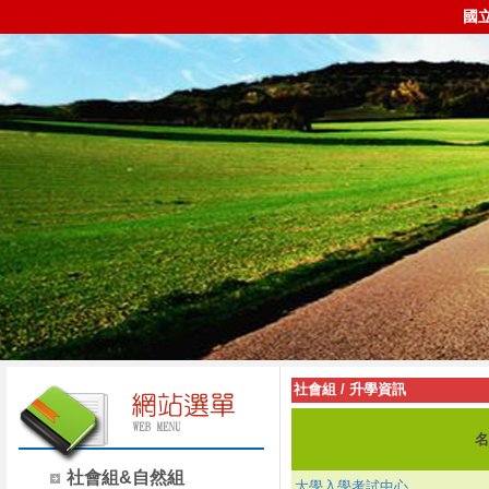
國
社會組
/
升學資訊
名
社會組&自然組
大學入學考試中心