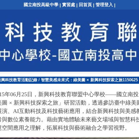
國立南投高級中學
實習處
回首頁
管理登入
|
|
|
|
新興科技教育活動記錄
/
智慧美感未來式：綠美圖 × 新興科技探索之旅1150625
115年06月25日，新興科技教育聯盟中心學校——國立南
美圖 × 新興科技探索之旅
」研習活動，
透過參訪臺中綠美
展演、
AI
互動科技及科技藝術應用，結合新興科技與美感
考與數位素養能力。藉由實地體驗未來藝文場域與智慧科
慧空間應用之理解，拓展科技與藝術融合之學習視野。