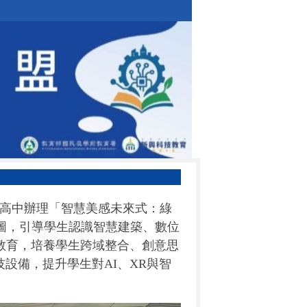
投高中辦理「
智慧美感未來式：綠
圖，引導學生認識智慧建築、數位
教育，培養學生跨域整合、創意思
技設備，提升學生對
AI
、
XR
與智