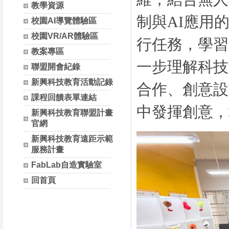
教學資源
制與
AI
應用
校園AI導覽體驗區
校園VR/AR體驗區
行任務，學習
教案專區
一步理解科技
聯盟開會紀錄
新興科技教育活動記錄
合作、創意設
課程回饋表單連結
中發揮創意，
新興科技教育聯盟計畫
官網
新興科技教育遠距示範
服務計畫
FabLab自造實驗室
回首頁