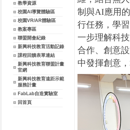
教學資源
制與
AI
應用
校園AI導覽體驗區
校園VR/AR體驗區
行任務，學習
教案專區
一步理解科技
聯盟開會紀錄
新興科技教育活動記錄
合作、創意設
課程回饋表單連結
中發揮創意，
新興科技教育聯盟計畫
官網
新興科技教育遠距示範
服務計畫
FabLab自造實驗室
回首頁