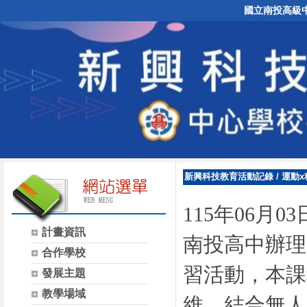
國立南投高級
新興科技教育活動記錄
/
運動x
115年06
計畫資訊
南投高中辦理
合作學校
習活動，
本課
發展主題
教學場域
維，結合無人