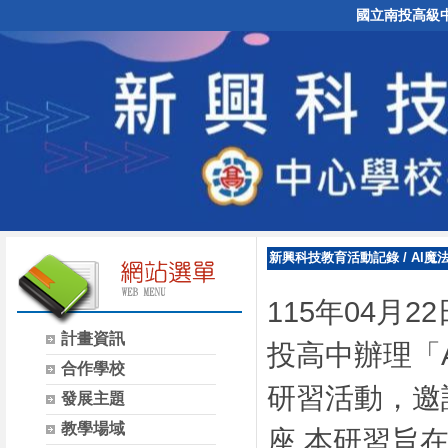
國立南投高級
新興科技教育活動記錄
/
AI魔
115年04月
計畫資訊
投高中辦理「
合作學校
研習活動，邀
發展主題
教學場域
座,本研習旨