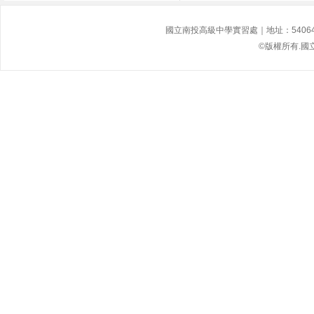
國立南投高級中學實習處｜地址：54064南投縣
©版權所有.