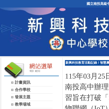
國立南投高級
新興科技教育活動記錄
/
智慧農
115年03
計畫資訊
南投高中辦理
合作學校
習旨在打破「
發展主題
教學場域
物聯網（Io