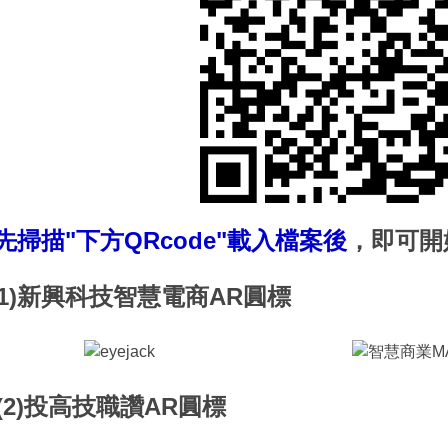
先掃描"下方QRcode"載入檔案後
，即可開
(1)新興科技智慧電商AR圓標
(2)投高技職讚AR圓標