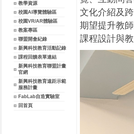
教學資源
文化介紹及跨
校園AI導覽體驗區
校園VR/AR體驗區
期望提升教師
教案專區
課程設計與教
聯盟開會紀錄
新興科技教育活動記錄
課程回饋表單連結
新興科技教育聯盟計畫
官網
新興科技教育遠距示範
服務計畫
FabLab自造實驗室
回首頁