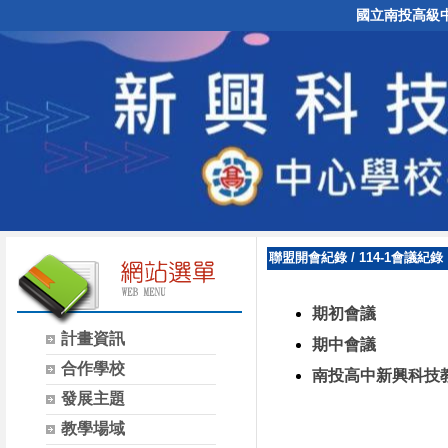
國立南投高級
聯盟開會紀錄
/
114-1會議紀錄
期初會議
計畫資訊
期中會議
合作學校
南投高中新興科技
發展主題
教學場域