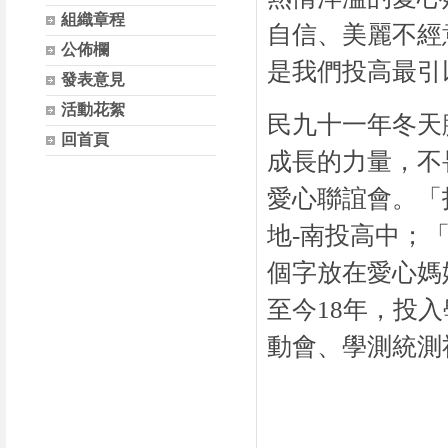
組織章程
自信、美麗不經
公佈欄
是我們投高最引
發表意見
活動花絮
民九十一年冬天
回首頁
成長的力量，不
愛心聯誼會。「
地
-
南投高中；
個字放在愛心媽
至今
18
年，投入
動會、學測統測