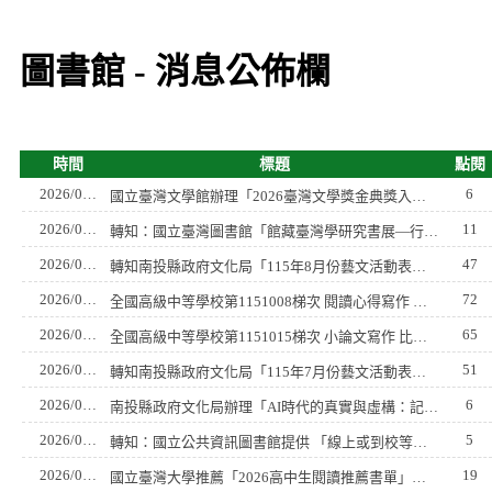
圖書館 - 消息公佈欄
時間
標題
點閱
2026/07/28
6
國立臺灣文學館辦理「2026臺灣文學獎金典獎入圍書 展」參與合辦資訊。
2026/07/23
11
轉知：國立臺灣圖書館「館藏臺灣學研究書展—行動展覽館」116年1至6月檔期提供免費申請借展資訊。
2026/07/18
47
轉知南投縣政府文化局「115年8月份藝文活動表」歡迎師生踴躍參與。
2026/07/08
72
全國高級中等學校第1151008梯次 閱讀心得寫作 比賽，鼓勵同學踴躍投稿。
2026/07/08
65
全國高級中等學校第1151015梯次 小論文寫作 比賽，鼓勵同學踴躍投稿。
2026/06/15
51
轉知南投縣政府文化局「115年7月份藝文活動表」歡迎師生踴躍參與。
2026/06/11
6
南投縣政府文化局辦理「AI時代的真實與虛構：記者與文學家對談 AI」活動。
2026/06/10
5
轉知：國立公共資訊圖書館提供 「線上或到校等免費數位 資源研習課程」相關訊息。
2026/06/03
19
國立臺灣大學推薦「2026高中生閱讀推薦書單」（詳如附件），請多加參考利用。