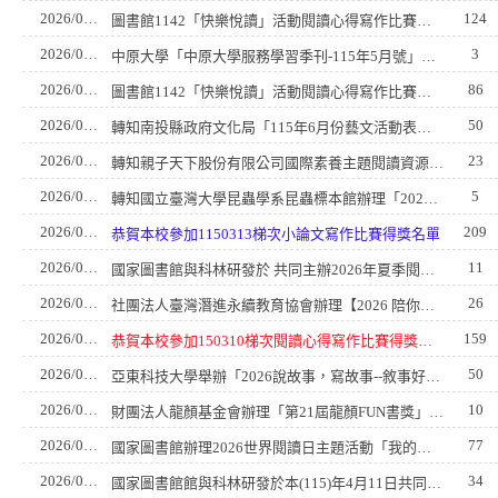
2026/05/28
124
圖書館1142「快樂悅讀」活動閱讀心得寫作比賽全校前三名
2026/05/22
3
中原大學「中原大學服務學習季刊-115年5月號」線上閱覽資訊。
2026/05/20
86
圖書館1142「快樂悅讀」活動閱讀心得寫作比賽每班前三名名單
2026/05/19
50
轉知南投縣政府文化局「115年6月份藝文活動表」供參。
2026/05/19
23
轉知親子天下股份有限公司國際素養主題閱讀資源的 特殊優惠及專屬講座。
2026/05/19
5
轉知國立臺灣大學昆蟲學系昆蟲標本館辦理「2026蒐藏自然—臺大昆蟲 標本館高中營」。
2026/04/27
209
恭賀本校參加1150313梯次小論文寫作比賽得獎名單
2026/04/22
11
國家圖書館與科林研發於 共同主辦2026年夏季閱讀系列講座，鼓勵踴躍參加。
2026/04/14
26
社團法人臺灣潛進永續教育協會辦理【2026 陪你完成永續專題小論文！】，鼓勵學生踴躍報名參加。
2026/04/13
159
恭賀本校參加150310梯次閱讀心得寫作比賽得獎名單
2026/04/09
50
亞東科技大學舉辦「2026說故事，寫故事--敘事好好玩」，轉知同學踴躍報名參加。
2026/04/01
10
財團法人龍顏基金會辦理「第21屆龍顏FUN書獎」徵文比賽活動訊息，鼓勵師生踴躍參賽。
2026/03/31
77
國家圖書館辦理2026世界閱讀日主題活動「我的經典繪本由我展 演」行動故事盒創作活動，鼓勵踴躍參與。
2026/03/30
34
國家圖書館館與科林研發於本(115)年4月11日共同主辦2026年春季 閱讀系列講座，邀請高雄醫學大學語言與文化中心鄭智仁 副教授演講，主題為「介入、疏離與變形──臺灣現代詩 的現實書寫」，於國立成功大學圖書館舉行，公告活動訊息請踴躍參加。