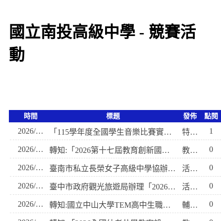
國立南投高級中學 - 競賽活
動
時間
標題
發佈
點閱
2026/08/07
1
「115學年度全國學生音樂比賽實施要點」乙份，請查照。
特教組
2026/08/07
0
轉知:「2026第十七屆教育創新國際學術研討會——多元協作與永續共好～從科技創新到人本實踐的教育新視野」
教學組
2026/08/04
0
臺南市私立長榮女子高級中學協辦「2026第12屆港都盃海洋永續餐飲創意大賽」，請惠予公告並鼓勵學生踴躍報名參加，詳如說 明， 請查照。
活動組
2026/08/04
0
臺中市政府觀光旅遊局辦理「2026臺中國際踩舞嘉年 華─全民踩舞趣味競賽」報名簡章中、英文版各1份，請 鼓勵所屬踴躍報名參加，請查照。
活動組
2026/07/31
0
轉知:國立中山大學TEM高中生職涯發展線上系列講座
輔導室