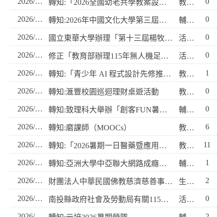
2026/07/31
0
轉知:「2026全國幼老共學教案設計暨教學成果競賽」
教學組
2026/07/30
0
轉知:2026年中國文化大學第三屆『世界大學問』高中職及五專簡報比賽暨學系探索闖關活動
輔導室
2026/07/23
0
國立東華大學辦理「第十三屆楊牧文學獎」徵文簡章及宣傳海 報各乙份，敬請惠予公告周知，並鼓勵貴校（貴院系所） 學生踴躍投稿，請查照。
活動組
2026/07/23
0
修正「教育部辦理115年無人機足球競賽實施計畫」， 請協助公告及轉知參賽學校、隊伍，請查照。
活動組
2026/07/20
1
轉知:「青少年 AI 程式設計先修推廣計畫」
教學組
2026/07/20
0
轉知:滙豐校園巡迴理財桌遊活動
教學組
2026/07/09
0
轉知:致理科大舉辦「創客FUN暑假」體驗營
輔導室
2026/07/08
6
轉知:磨課師（MOOCs）
教學組
2026/07/08
11
轉知:「2026暑期一日醫藥暨應用化學系體驗課程」
教學組
2026/07/08
1
轉知:亞洲大學中亞聯大網路成癮防治中心辦理「2026青少年幸福不迷網：週末關機親子營隊」
輔導室
2026/07/03
2
財團法人中華民國佛教慈濟慈善事業基金會「Safe Mode ON：收容體驗」高中生防災體驗活動
生輔組
2026/07/03
0
南投縣政府社會及勞動局有關115年度暑期青春專案《有我有Young，拒絕誘惑！》 第二屆短影音對嘴挑戰賽，敬請協助宣導並鼓勵學生參 與，請查照。
活動組
2026/07/03
2