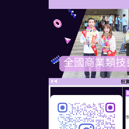
狂賀！
⏸
◀
狂
狂賀！應英三李
狂賀！應
狂
狂賀！應