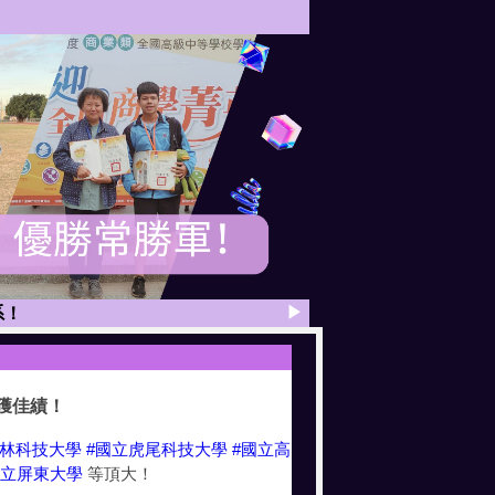
種優勝！
▶
系！
獲第13名優勝！
獲佳績！
外語系」！
雲林科技大學
#國立虎尾科技大學
#國立高
系！
國立屏東大學
等頂大！
用外語系！