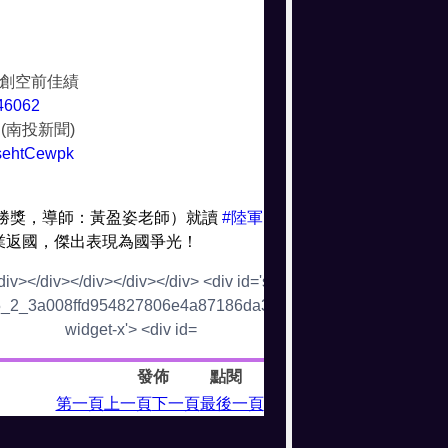
7創空前佳績
146062
(南投新聞)
6sehtCewpk
優勝獎，導師：黃盈姿老師）就讀
#陸軍
業返國，傑出表現為國爭光！
發佈
點閱
第一頁
上一頁
下一頁
最後一頁