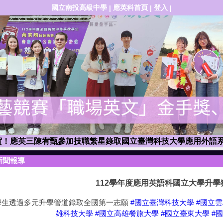
國立南投高級中學
應英科首頁
登入
|
|
|
應英三陳譽榮獲「114學年全國商業類科技藝競賽」職場英文職
賀！應英三陳宥甄參加技職繁星錄取國立臺灣科技大學應用外語
狂賀！應英三張卉喬特殊選才錄取國立中央大學中國文學系！
新聞報導
佩俞參加「112學年度全國商業類技藝競賽」職場英文職種，榮
狂賀！應英三李佩俞雙正取台科大及北科大！
112學年度應用英語科國立大學升學
英三李英愛技職繁星錄取全國第一志願「國立臺灣科技大學應用
學生透過多元升學管道錄取全國第一志願
#國立臺灣科技大學
#國立
賀！應英三林志諺同學技優甄審錄取國立雲林科技大學應用外語
雄科技大學
#國立高雄餐旅大學
#國立臺東大學
#
英三陳宏祐同學科技繁星錄取全國第一志願國立臺灣科技大學應