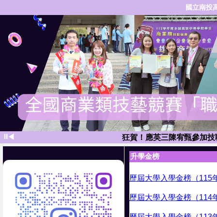
國立南投
狂賀！應英三陳譽榮獲「114
⏸
◀
狂賀！應英三陳宥甄參加技
狂賀！應英三張卉喬特
升學金榜
狂賀！應英三李佩俞參加「112學年度
狂賀！應英三
歷屆大學入學金榜（115
狂賀！應英三李英愛技職繁星錄取
歷屆大學入學金榜（114
狂賀！應英三林志諺同學技
狂賀！應英三陳宏祐同學科技繁星
歷屆大學入學金榜（113