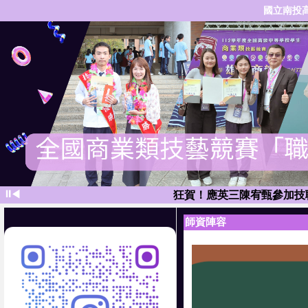
國立南投
狂賀！應英三陳譽榮獲「114
⏸
◀
狂賀！應英三陳宥甄參加技
狂賀！應英三張卉喬特
師資陣容
狂賀！應英三李佩俞參加「112學年度
狂賀！應英三
狂賀！應英三李英愛技職繁星錄取
狂賀！應英三林志諺同學技
狂賀！應英三陳宏祐同學科技繁星