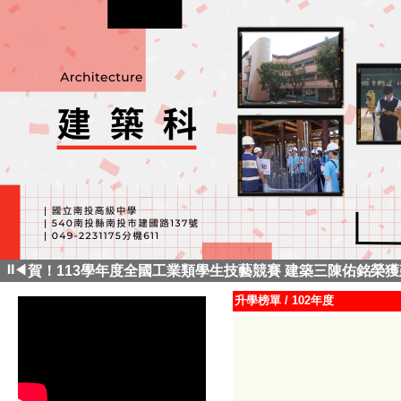
賀！建築科114年科大繁星計畫。 林妤昕錄取國立雲林科
⏸
◀
賀！113學年度全國工業類學生技藝競賽 建築三陳佑銘榮
賀！ 建築三林苡喬特殊選才錄取『國立雲林科技大學 建築
升學榜單
/
102年度
賀！建築科113年科大繁星計畫。 楊晏筑錄取國立臺灣科
賀！建築三學生參加「土木與建築群112年專題實作及創