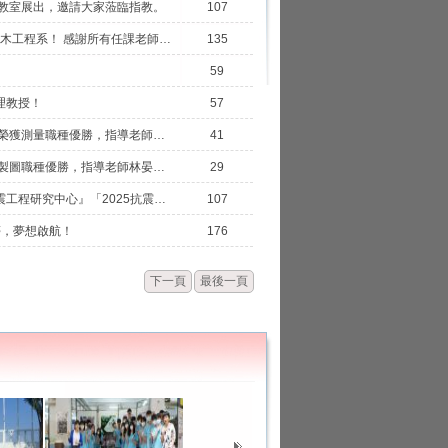
科製圖教室展出，邀請大家蒞臨指教。
107
賀！ 建築科115年科大繁星計畫。 黃名皓錄取國立台北科技大學土木工程系！ 感謝所有任課老師的教導！
135
59
理教授！
57
狂賀！114學年度全國工業類學生技藝競賽 建築三陳柏勛、鄒昕恒榮獲測量職種優勝，指導老師陳怡伶老師、張硯鈞老師。
41
狂賀！114學年度全國工業類學生技藝競賽 建築三白鈺鴻榮獲建築製圖職種優勝，指導老師林晏旬老師。
29
賀！ 建築三 李承嶧、陳澤嘉、黃名皓、廖冠穎 組隊參加『國家地震工程研究中心』「2025抗震盃國際邀請賽」 榮獲「結構設計與創意獎」及「耐震獎」兩大殊榮，非常感謝林晏旬老師辛勤指導。
107
夢，夢想啟航！
176
下一頁
最後一頁