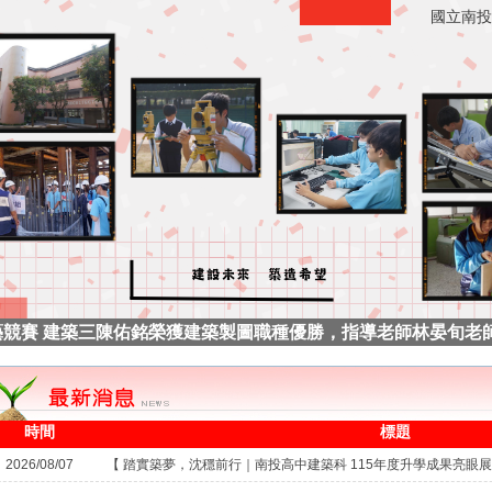
國立南投
 林妤昕錄取國立雲林科技大學營建工程系！ 感謝所有任課老師的
藝競賽 建築三陳佑銘榮獲建築製圖職種優勝，指導老師林晏旬老
國立雲林科技大學 建築與室內設計系』！！
 楊晏筑錄取國立臺灣科技大學營建工程系！ 鐘于翔錄取國立高
112年專題實作及創意競賽複賽」榮獲創意組二項『佳作』
時間
標題
2026/08/07
【 踏實築夢，沈穩前行｜南投高中建築科 115年度升學成果亮眼展