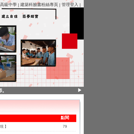
高級中學
建築科臉書粉絲專頁
管理登入
|
|
|
教導！
▶
師。
雄科技大學營建工程系！ 莊昀穎錄取朝陽科技大學營建工程系！ 
點閱
現 】
79