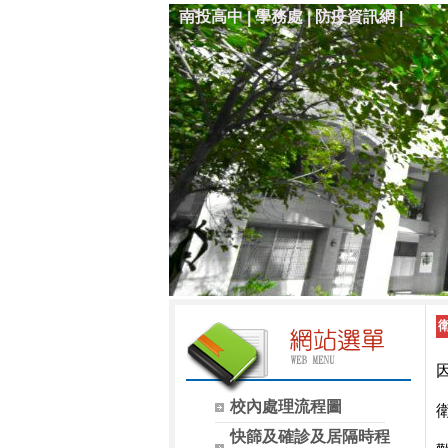
南投高中
學務處
防疫資訊網
|
|
|
校內處理流程圖
快篩及確診及居隔時程