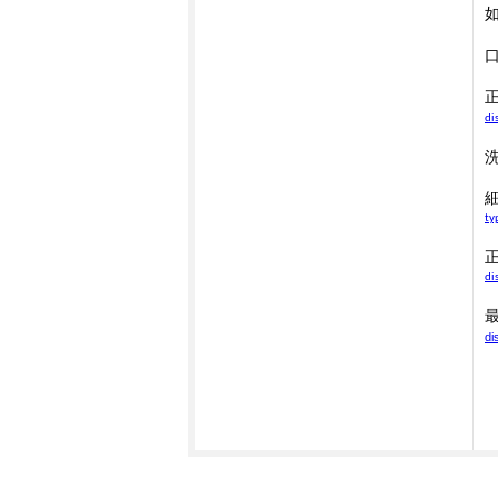
di
ty
di
di