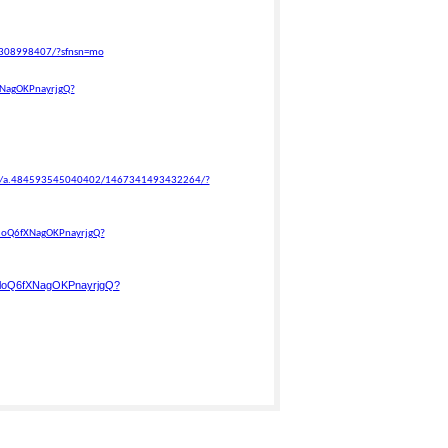
0308998407/?sfnsn=mo
XNagOKPnayrjgQ?
os/a.484593545040402/1467341493432264/?
HloQ6fXNagOKPnayrjgQ?
xHloQ6fXNagOKPnayrjgQ?