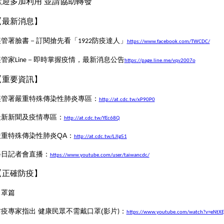
歡迎多加利用 並請協助轉發
【最新消息】
疾管署臉書－訂閱搶先看「
防疫達人」
1922
https://www.facebook.com/TWCDC/
疾管家
－即時掌握疫情，最新消息公告
Line
https://page.line.me/vqv2007o
【重要資訊】
疾管署嚴重特殊傳染性肺炎專區：
http://at.cdc.tw/xP90P0
最新新聞及疫情專區：
http://at.cdc.tw/YEc68Q
嚴重特殊傳染性肺炎
QA
：
http://at.cdc.tw/LJIg51
每日記者會直播：
https://www.youtube.com/user/taiwancdc/
【正確防疫】
口罩篇
防疫專家指出 健康民眾不需戴口罩
(
影片
：
)
https://www.youtube.com/watch?v=eNtX