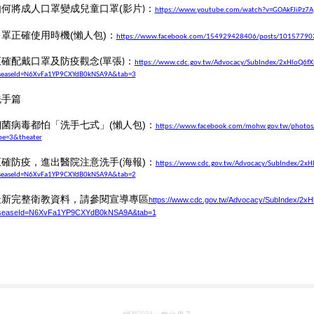
如何將成人口罩變成兒童口罩
(
影片
：
)
https://www.youtube.com/watch?v=GOAkFJiPz7A
口罩正確使用時機
(
懶人包
)
：
https://www.facebook.com/154929428406/posts/1015779
正確配戴口罩及防疫觀念
單張
：
(
)
https://www.cdc.gov.tw/Advocacy/SubIndex/2xHloQ6f
seaseId=N6XvFa1YP9CXYdB0kNSA9A&tab=3
洗手篇
細菌病毒都怕「洗手七式」
(
懶人包
)
：
https://www.facebook.com/mohw.gov.tw/phot
pe=3&theater
正確防疫，進出醫院注意洗手
(
海報
)
：
https://www.cdc.gov.tw/Advocacy/SubIndex/2x
seaseId=N6XvFa1YP9CXYdB0kNSA9A&tab=2
最新完整衛教資料，請參閱宣導專區
https://www.cdc.gov.tw/Advocacy/SubIndex/2
seaseId=N6XvFa1YP9CXYdB0kNSA9A&tab=1