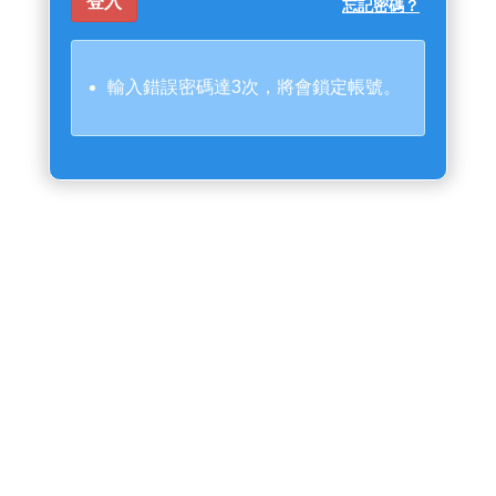
忘記密碼？
輸入錯誤密碼達3次，將會鎖定帳號。