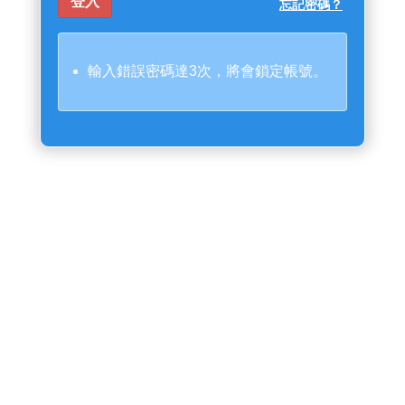
忘記密碼？
輸入錯誤密碼達3次，將會鎖定帳號。